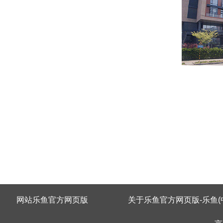
网站乐鱼官方网页版
关于乐鱼官方网页版-乐鱼(