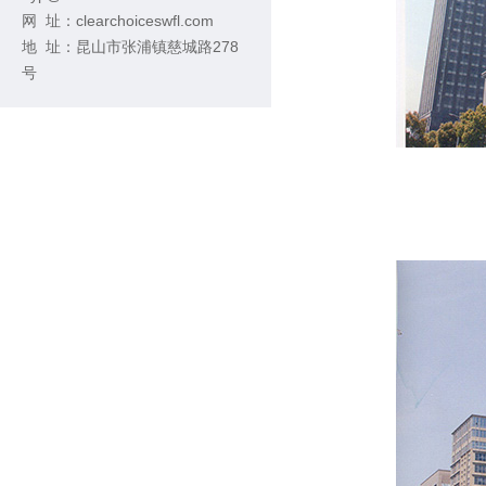
网
址：
clearchoiceswfl.com
地 址：昆山市张浦镇慈城路278
号