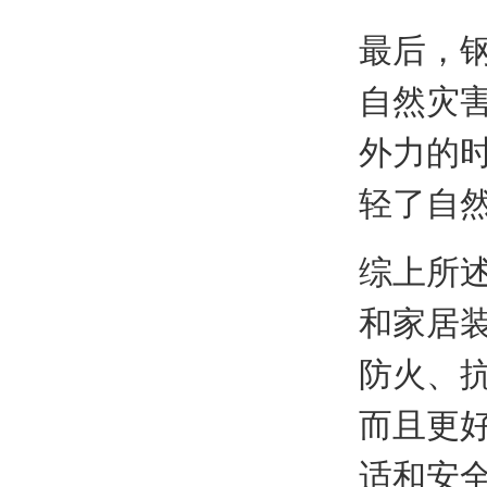
最后，
自然灾
外力的
轻了自
综上所
和家居
防火、
而且更
适和安