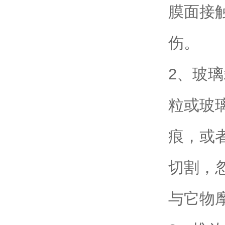
膜面接
伤。
2、玻
粒或玻
痕，或
切割，
与它物