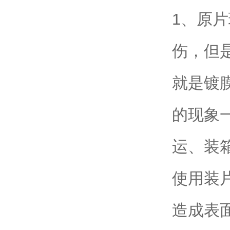
1、原
伤，但
就是镀
的现象
运、装
使用装
造成表