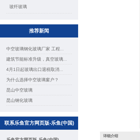
玻纤玻璃
推荐新闻
中空玻璃钢化玻璃厂家 工程...
建筑节能标准升级，真空玻璃...
4月1日起玻璃出口退税取消...
为什么选择中空玻璃窗户？
昆山中空玻璃
昆山钢化玻璃
联系乐鱼官方网页版-乐鱼(中国)
详细介绍
乐鱼官方网页版-乐鱼(中国)