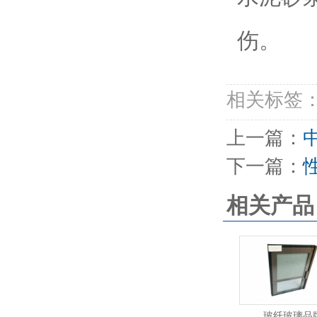
伤。
相关标签
上一篇：
下一篇：
相关产品
玻纤玻璃品