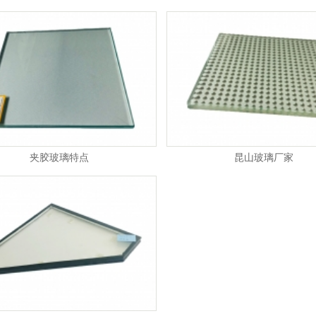
夹胶玻璃特点
昆山玻璃厂家