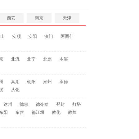
西安
南京
天津
鞍山
安顺
安阳
澳门
阿图什
京
北流
北宁
北票
本溪
州
巢湖
朝阳
潮州
承德
溪
从化
达州
德惠
德令哈
登封
灯塔
东阳
东营
都江堰
敦化
敦煌