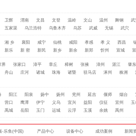
卫辉
渭南
文昌
文登
温岭
文山
温州
舞钢
武
五家渠
乌兰浩特
乌鲁木齐
乌苏
武威
无锡
武穴
湘 乡
襄阳
咸宁
仙桃
咸阳
孝感
孝 义
西昌
新乐
新 密
新民
新乡
新余
新郑
忻州
宣城
家界
张家口
漳平
章丘
樟树
张掖
漳州
湛江
肇
舟山
庄河
诸城
珠海
诸暨
驻马店
涿州
株洲
春
阳江
阳泉
扬中
扬州
兖州
延吉
偃师
烟台
营口
鹰潭
伊宁
义乌
宜兴
益阳
仪征
宜州
玉
禹城
岳阳
玉门
运城
云浮
玉溪
余姚
禹州
-乐鱼(中国)
产品中心
设备中心
成功案例
新闻