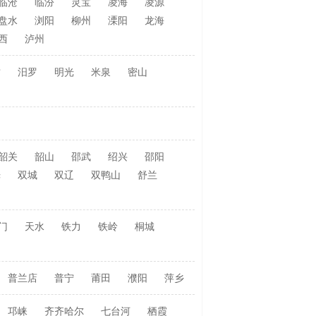
临沧
临汾
灵宝
凌海
凌源
盘水
浏阳
柳州
溧阳
龙海
西
泸州
竹
汨罗
明光
米泉
密山
韶关
韶山
邵武
绍兴
邵阳
光
双城
双辽
双鸭山
舒兰
门
天水
铁力
铁岭
桐城
普兰店
普宁
莆田
濮阳
萍乡
邛崃
齐齐哈尔
七台河
栖霞