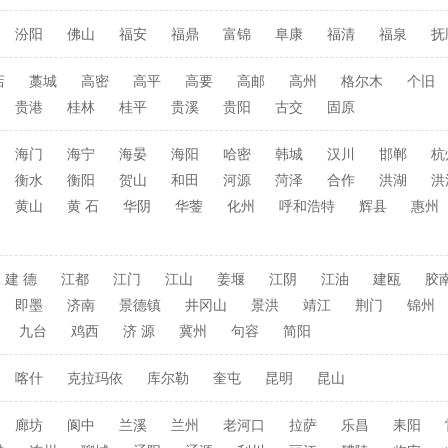
汾阳
佛山
福安
福鼎
富锦
阜康
福清
福泉
抚
店
藁城
高密
高平
高要
高邮
高州
格尔木
个旧
贵港
桂林
桂平
贵溪
贵阳
古交
固原
海门
海宁
海晏
海阳
哈密
韩城
汉川
邯郸
杭
衡水
衡阳
贺山
和田
河源
菏泽
合作
洪湖
洪
黄山
黄 石
华阴
华蓥
化州
呼和浩特
辉县
惠州
建 德
江都
江门
江山
姜堰
江阴
江油
建瓯
胶
即墨
济南
景德镇
井冈山
景洪
靖江
荆门
锦州
九台
鸡西
济 源
冀州
句容
简阳
喀什
克拉玛依
库尔勒
奎屯
昆明
昆山
廊坊
阆中
兰溪
兰州
老河口
拉萨
乐昌
耒阳