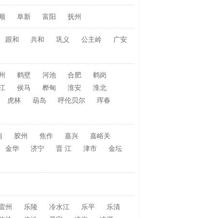
顺
阜新
富阳
抚州
跟和
共和
巩义
公主岭
广安
州
鹤壁
河池
合肥
鹤岗
江
侯马
桦甸
淮安
淮北
虎林
葫岛
呼伦贝尔
珲春
南
胶州
焦作
嘉兴
嘉峪关
金华
济宁
晋 江
津市
金坛
雷州
乐陵
冷水江
乐平
乐清