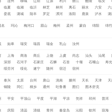
港
连州
聊城
辽阳
辽源
利川
丽江
醴陵
临安
临夏
临湘
临沂
林芝
林州
离石
丽水
六安
六
娄底
潞城
陆丰
罗定
漯河
洛阳
鹿泉
泸水
潞
茂名
玛沁
梅河口
眉山
梅州
孟州
蒙自
绵阳
绵
成
如皋
瑞安
瑞昌
瑞金
乳山
汝州
河
上海
商洛
商丘
上饶
上虞
尚志
汕头
汕尾
深邡
石河子
石家庄
石狮
石首
十堰
石嘴山
寿
绥芬河
绥化
遂宁
随州
宿迁
宿州
泰兴
太原
台州
唐山
洮南
滕州
天长
天津
天
铜陵
同仁
桐乡
通州
吐鲁番
图们
图木舒克
州
平安
平顶山
平度
平湖
平凉
凭祥
邳州
普洱
峡
庆阳
清远
清镇
青州
秦皇岛
沁阳
钦州
琼海