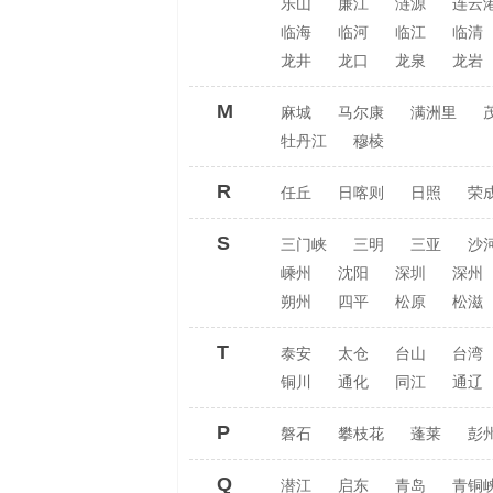
乐山
廉江
涟源
连云
临海
临河
临江
临清
龙井
龙口
龙泉
龙岩
M
麻城
马尔康
满洲里
牡丹江
穆棱
R
任丘
日喀则
日照
荣
S
三门峡
三明
三亚
沙
嵊州
沈阳
深圳
深州
朔州
四平
松原
松滋
T
泰安
太仓
台山
台湾
铜川
通化
同江
通辽
P
磐石
攀枝花
蓬莱
彭
Q
潜江
启东
青岛
青铜