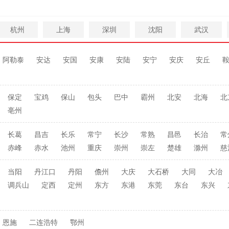
杭州
上海
深圳
沈阳
武汉
阿勒泰
安达
安国
安康
安陆
安宁
安庆
安丘
保定
宝鸡
保山
包头
巴中
霸州
北安
北海
北
亳州
长葛
昌吉
长乐
常宁
长沙
常熟
昌邑
长治
常
赤峰
赤水
池州
重庆
崇州
崇左
楚雄
滁州
慈
当阳
丹江口
丹阳
儋州
大庆
大石桥
大同
大冶
调兵山
定西
定州
东方
东港
东莞
东台
东兴
恩施
二连浩特
鄂州