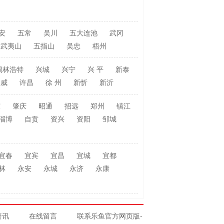
安
五常
吴川
五大连池
武冈
武夷山
五指山
吴忠
梧州
锡林浩特
兴城
兴宁
兴 平
新泰
宣威
许昌
徐 州
新忻
新沂
东
肇庆
昭通
招远
郑州
镇江
淄博
自贡
资兴
资阳
邹城
宜春
宜宾
宜昌
宜城
宜都
林
永安
永城
永济
永康
资讯
在线留言
联系乐鱼官方网页版-