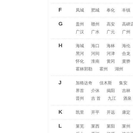
F
凤城
肥城
奉化
丰镇
G
盖州
赣州
高安
高碑
广汉
广水
广元
广州
H
海城
海口
海林
海伦
黑河
河间
河津
合龙
怀化
淮南
黄冈
黄骅
霍林郭勒
霍州
湖州
J
加格达奇
佳木斯
集安
界首
介休
揭阳
吉林
晋州
吉 首
九江
酒泉
K
凯里
开平
开远
康定
L
莱芜
莱西
莱阳
莱州