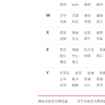
泉州
qufu
曲靖
衢州
W
万宁
万源
潍坊
威海
乌海
武汉
芜湖
吴江
X
西安
项城
信宜
湘潭
信阳
兴义
西宁
辛集
Z
枣庄
增城
扎兰屯
张
枝江
中山
钟祥
周口
遵化
遵义
Y
牙克石
延安
盐城
阳
义马
银川
应城
英德
永州
榆树
沅江
原平
网站乐鱼官方网页版
关于乐鱼官方网页版