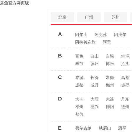
乐鱼官方网页版
北京
广州
苏州
A
阿尔山
阿克苏
阿拉尔
阿拉善左旗
阿里
B
百色
白山
白银
蚌埠
毕节
滨州
博乐
泊头
C
岑溪
长春
常德
昌都
成都
成县
郴州
赤壁
D
大丰
大理
大连
丹东
邓州
德兴
德阳
德州
都匀
E
额尔古纳
峨眉山
恩平